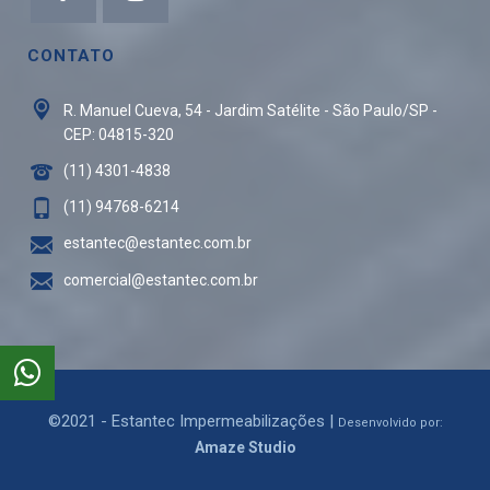
CONTATO
R. Manuel Cueva, 54 - Jardim Satélite - São Paulo/SP -
CEP: 04815-320
(11) 4301-4838
(11) 94768-6214
estantec@estantec.com.br
comercial@estantec.com.br
©2021 - Estantec Impermeabilizações |
Desenvolvido por:
Amaze Studio